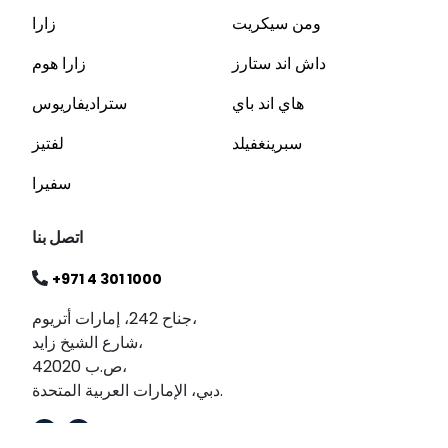
ومن سيكريت
زارا
داش اند ستارز
زارا هوم
هاي اند باي
ستراديفاريوس
سبرينغفيلد
لفتيز
سفيرا
اتصل بنا
+971 4 301 1000
جناح 242، إمارات أتريوم،
شارع الشيخ زايد،
ص.ب 42020،
دبي، الإمارات العربية المتحدة.