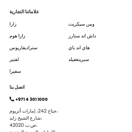
علاماتنا التجارية
ومن سيكريت
زارا
داش اند ستارز
زارا هوم
هاي اند باي
ستراديفاريوس
سبرينغفيلد
لفتيز
سفيرا
اتصل بنا
+971 4 301 1000
جناح 242، إمارات أتريوم،
شارع الشيخ زايد،
ص.ب 42020،